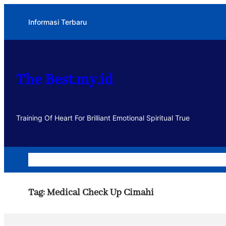
Lewati
Informasi Terbaru
ke
konten
The Best.my.id
Training Of Heart For Brilliant Emotional Spiritual True
Home
Dakwah
Kegiatan
Usaha
Motivasi dan Muhasa
Tag:
Medical Check Up Cimahi