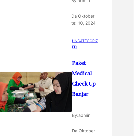
By:
admin
Da
Oktober
te:
10, 2024
UNCATEGORIZ
ED
Paket
Medical
Check Up
Banjar
By:
admin
Da
Oktober