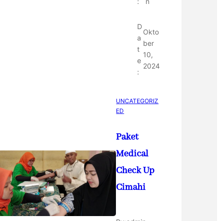
:
n
D
Okto
a
ber
t
10,
e
2024
:
UNCATEGORIZ
ED
Paket
Medical
Check Up
Cimahi