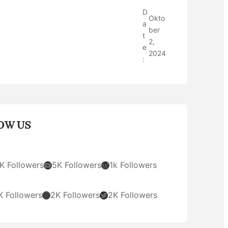
D
Okto
a
ber
t
2,
e
2024
:
OW US
YouTube
WordPress
K Followers
5K Followers
1k Followers
Instagram
Twitter
K Followers
2K Followers
2K Followers