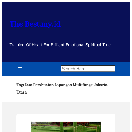
Lewati
ke
konten
The Best.my.id
Training Of Heart For Brilliant Emotional Spiritual True
Search
Tag:
Jasa Pembuatan Lapangan Multifungsi Jakarta
Utara