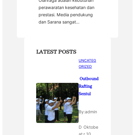
Olahraga adalah kebutuhan
perawaratan kesehatan dan
prestasi. Media pendukung
dan Sarana sangat…
LATEST POSTS
UNCATEG
ORIZED
Outbound
Rafting
Sentul
By:
admin
D
Oktobe
at
r 10,