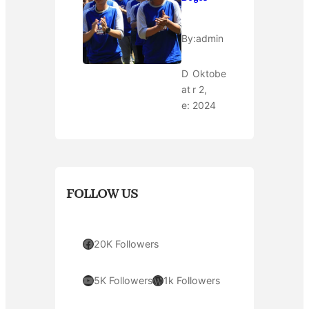
By:
admin
D
Oktobe
at
r 2,
e:
2024
FOLLOW US
Facebook
20K Followers
YouTube
WordPress
5K Followers
1k Followers