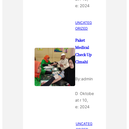
e:
2024
UNCATEG
ORIZED
Paket
Medical
Check Up
Cimahi
By:
admin
D
Oktobe
at
r 10,
e:
2024
UNCATEG