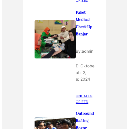
ORIZED
Paket
Medical
Check Up
Banjar
By:
admin
D
Oktobe
at
r 2,
e:
2024
UNCATEG
ORIZED
Outbound
Rafting
Bogor