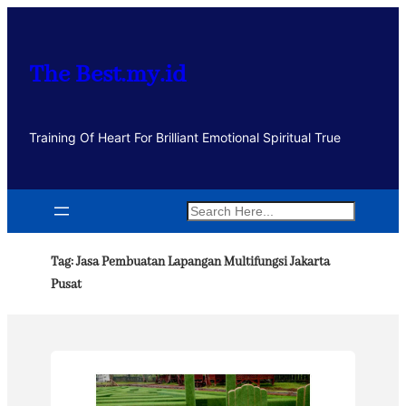
Lewati
ke
konten
The Best.my.id
Training Of Heart For Brilliant Emotional Spiritual True
Search
Tag:
Jasa Pembuatan Lapangan Multifungsi Jakarta
Pusat