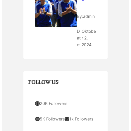
By:
admin
D
Oktobe
at
r 2,
e:
2024
FOLLOW US
Facebook
20K Followers
YouTube
WordPress
5K Followers
1k Followers