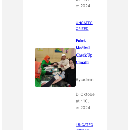
e:
2024
UNCATEG
ORIZED
Paket
Medical
Check Up
Cimahi
By:
admin
D
Oktobe
at
r 10,
e:
2024
UNCATEG