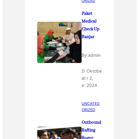
ORIZED
Paket
Medical
Check Up
Banjar
By:
admin
D
Oktobe
at
r 2,
e:
2024
UNCATEG
ORIZED
Outbound
Rafting
Bogor