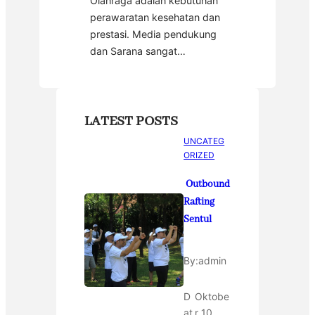
Olahraga adalah kebutuhan
perawaratan kesehatan dan
prestasi. Media pendukung
dan Sarana sangat…
LATEST POSTS
UNCATEG
ORIZED
Outbound
Rafting
Sentul
By:
admin
D
Oktobe
at
r 10,