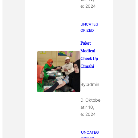
e:
2024
UNCATEG
ORIZED
Paket
Medical
Check Up
Cimahi
By:
admin
D
Oktobe
at
r 10,
e:
2024
UNCATEG