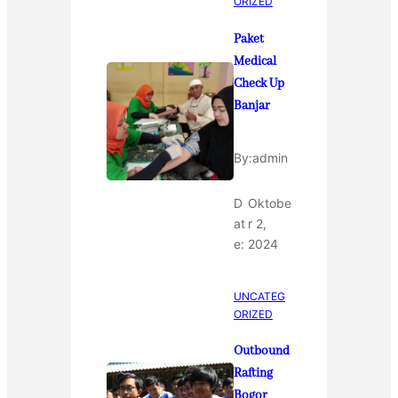
ORIZED
Paket
Medical
Check Up
Banjar
By:
admin
D
Oktobe
at
r 2,
e:
2024
UNCATEG
ORIZED
Outbound
Rafting
Bogor