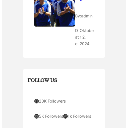
By:
admin
D
Oktobe
at
r 2,
e:
2024
FOLLOW US
Facebook
20K Followers
YouTube
WordPress
5K Followers
1k Followers