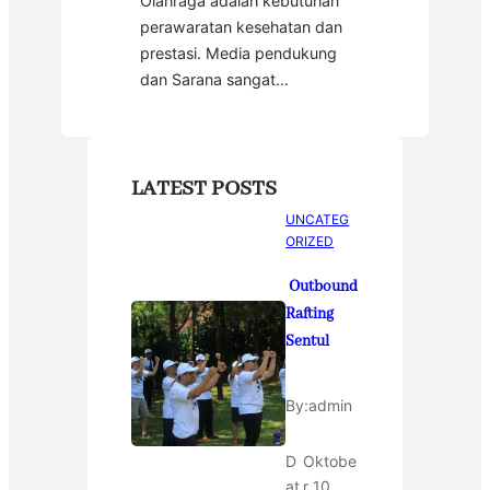
Olahraga adalah kebutuhan
perawaratan kesehatan dan
prestasi. Media pendukung
dan Sarana sangat…
LATEST POSTS
UNCATEG
ORIZED
Outbound
Rafting
Sentul
By:
admin
D
Oktobe
at
r 10,