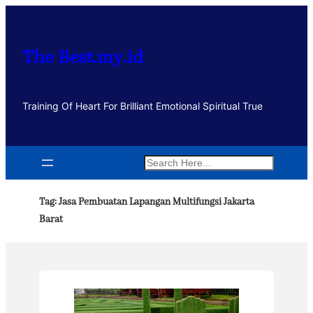
Lewati
ke
konten
The Best.my.id
Training Of Heart For Brilliant Emotional Spiritual True
Search
Tag:
Jasa Pembuatan Lapangan Multifungsi Jakarta
Barat