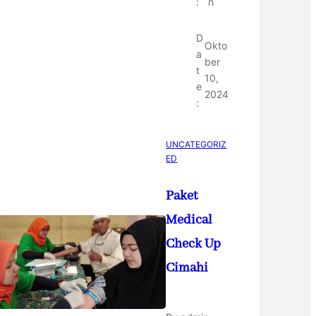
:
n
D
Okto
a
ber
t
10,
e
2024
:
UNCATEGORIZ
ED
Paket
Medical
Check Up
Cimahi