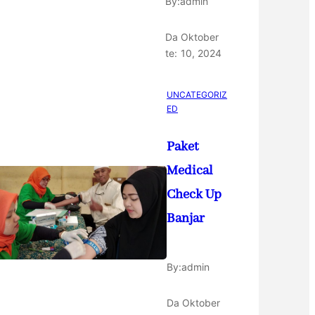
By:
admin
Da
Oktober
te:
10, 2024
UNCATEGORIZ
ED
Paket
Medical
Check Up
Banjar
By:
admin
Da
Oktober