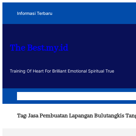
Lewati
Informasi Terbaru
ke
konten
The Best.my.id
Training Of Heart For Brilliant Emotional Spiritual True
Home
Dakwah
Kegiatan
Usaha
Motivasi dan Muhasa
Tag:
Jasa Pembuatan Lapangan Bulutangkis Tan