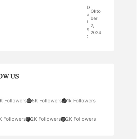
D
Okto
a
ber
t
2,
e
2024
:
OW US
YouTube
WordPress
K Followers
5K Followers
1k Followers
Instagram
Twitter
K Followers
2K Followers
2K Followers