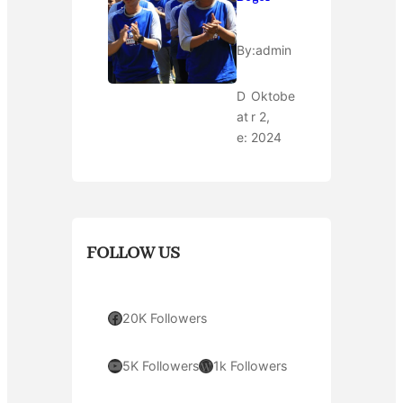
By:
admin
D
Oktobe
at
r 2,
e:
2024
FOLLOW US
Facebook
20K Followers
YouTube
WordPress
5K Followers
1k Followers