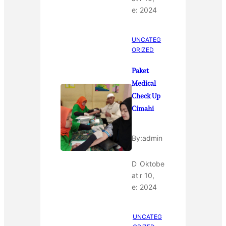
e:
2024
UNCATEG
ORIZED
Paket
Medical
Check Up
Cimahi
By:
admin
D
Oktobe
at
r 10,
e:
2024
UNCATEG