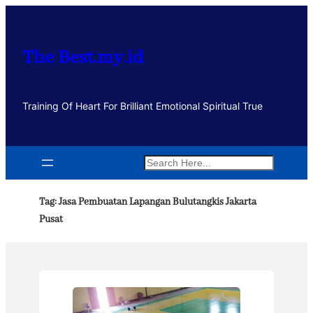
Lewati
ke
konten
The Best.my.id
Training Of Heart For Brilliant Emotional Spiritual True
Search
Tag:
Jasa Pembuatan Lapangan Bulutangkis Jakarta
Pusat