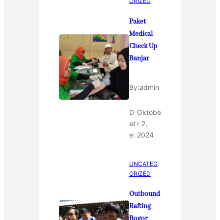
ORIZED
Paket
Medical
Check Up
Banjar
By:
admin
D
Oktobe
at
r 2,
e:
2024
UNCATEG
ORIZED
Outbound
Rafting
Bogor