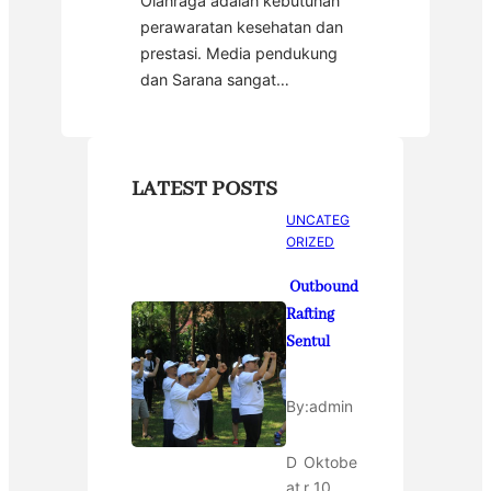
Olahraga adalah kebutuhan
perawaratan kesehatan dan
prestasi. Media pendukung
dan Sarana sangat…
LATEST POSTS
UNCATEG
ORIZED
Outbound
Rafting
Sentul
By:
admin
D
Oktobe
at
r 10,