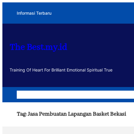
Lewati
Informasi Terbaru
ke
konten
The Best.my.id
Training Of Heart For Brilliant Emotional Spiritual True
Home
Dakwah
Kegiatan
Usaha
Motivasi dan Muhasa
Tag:
Jasa Pembuatan Lapangan Basket Bekasi