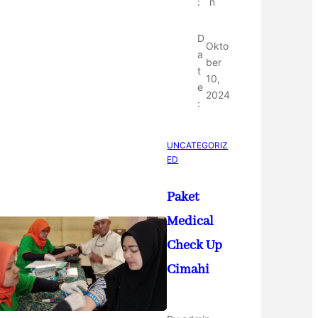
:
n
D
Okto
a
ber
t
10,
e
2024
:
UNCATEGORIZ
ED
Paket
Medical
Check Up
Cimahi