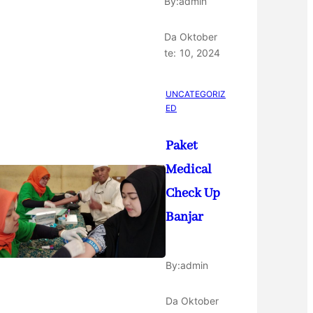
By:
admin
Da
Oktober
te:
10, 2024
UNCATEGORIZ
ED
Paket
Medical
Check Up
Banjar
By:
admin
Da
Oktober