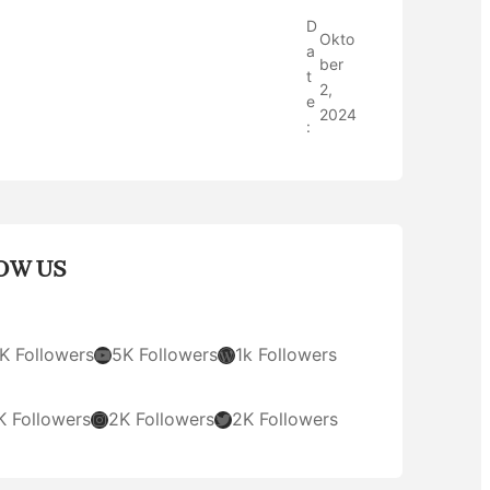
D
Okto
a
ber
t
2,
e
2024
:
OW US
YouTube
WordPress
K Followers
5K Followers
1k Followers
Instagram
Twitter
K Followers
2K Followers
2K Followers