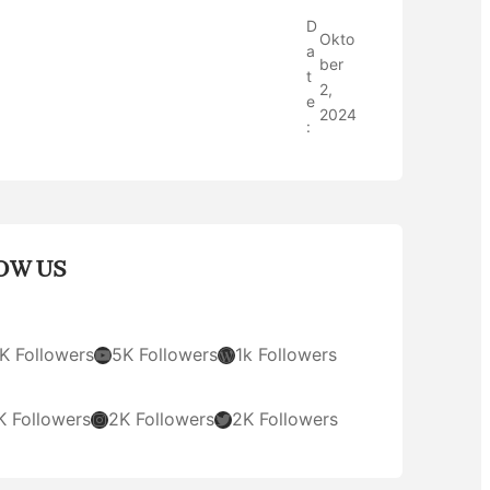
D
Okto
a
ber
t
2,
e
2024
:
OW US
YouTube
WordPress
K Followers
5K Followers
1k Followers
Instagram
Twitter
K Followers
2K Followers
2K Followers