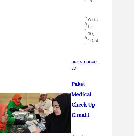
:
n
D
Okto
a
ber
t
10,
e
2024
:
UNCATEGORIZ
ED
Paket
Medical
Check Up
Cimahi