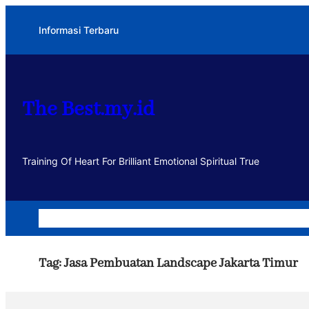
Lewati
Informasi Terbaru
ke
konten
The Best.my.id
Training Of Heart For Brilliant Emotional Spiritual True
Home
Dakwah
Kegiatan
Usaha
Motivasi dan Muhasa
Tag:
Jasa Pembuatan Landscape Jakarta Timur