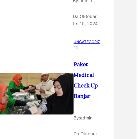
By:
admin
Da
Oktober
te:
10, 2024
UNCATEGORIZ
ED
Paket
Medical
Check Up
Banjar
By:
admin
Da
Oktober