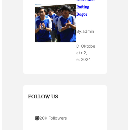
Outbound
Rafting
Bogor
By:
admin
D
Oktobe
at
r 2,
e:
2024
FOLLOW US
Facebook
20K Followers