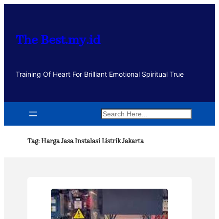
Lewati
ke
konten
The Best.my.id
Training Of Heart For Brilliant Emotional Spiritual True
Search
Tag:
Harga Jasa Instalasi Listrik Jakarta