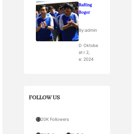
Rafting
Bogor
By:
admin
D
Oktobe
at
r 2,
e:
2024
FOLLOW US
Facebook
20K Followers