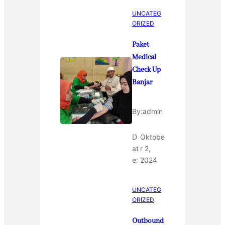
UNCATEG
ORIZED
Paket
Medical
Check Up
Banjar
By:
admin
D
Oktobe
at
r 2,
e:
2024
UNCATEG
ORIZED
Outbound