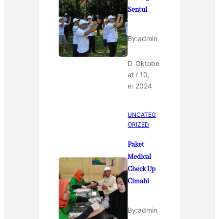
Sentul
By:
admin
D
Oktobe
at
r 10,
e:
2024
UNCATEG
ORIZED
Paket
Medical
Check Up
Cimahi
By:
admin