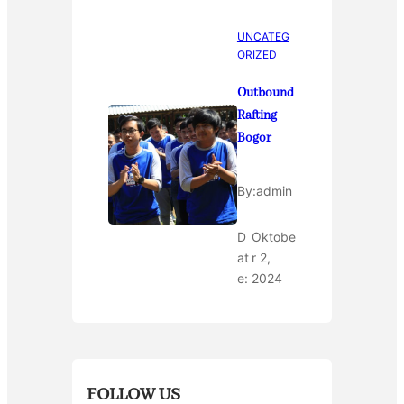
UNCATEG
ORIZED
Outbound
Rafting
Bogor
By:
admin
D
Oktobe
at
r 2,
e:
2024
FOLLOW US