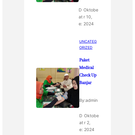
D
Oktobe
at
r 10,
e:
2024
UNCATEG
ORIZED
Paket
Medical
Check Up
Banjar
By:
admin
D
Oktobe
at
r 2,
e:
2024