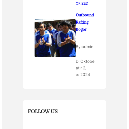
ORIZED
Outbound
Rafting
Bogor
By:
admin
D
Oktobe
at
r 2,
e:
2024
FOLLOW US