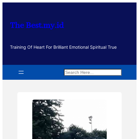
Lewati
ke
konten
The Best.my.id
Training Of Heart For Brilliant Emotional Spiritual True
Search