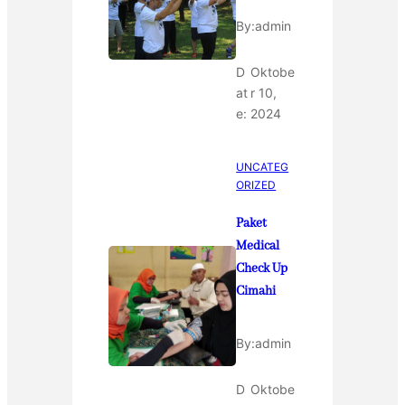
By:
admin
D
Oktobe
at
r 10,
e:
2024
UNCATEG
ORIZED
Paket
Medical
Check Up
Cimahi
By:
admin
D
Oktobe