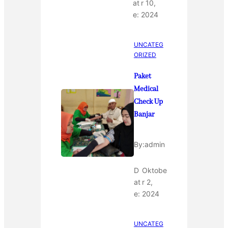
at
r 10,
e:
2024
UNCATEG
ORIZED
Paket
Medical
Check Up
Banjar
By:
admin
D
Oktobe
at
r 2,
e:
2024
UNCATEG