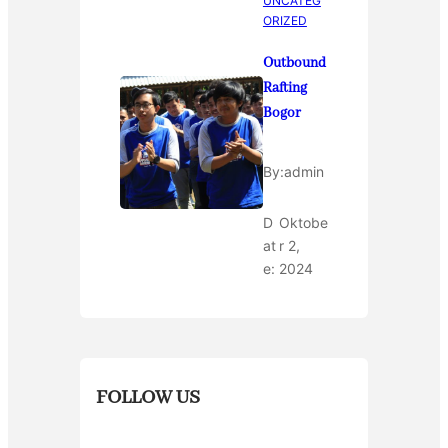
UNCATEG
ORIZED
Outbound
Rafting
Bogor
By:
admin
D
Oktobe
at
r 2,
e:
2024
FOLLOW US