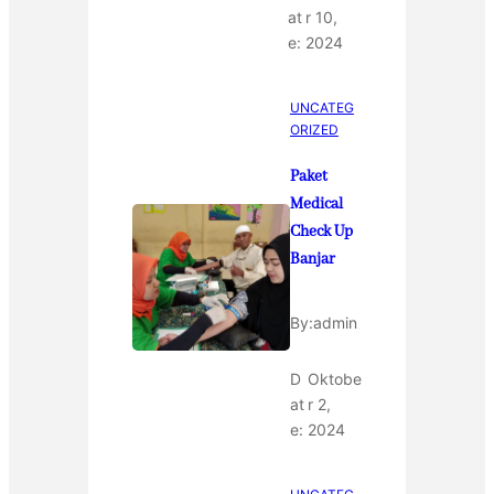
at
r 10,
e:
2024
UNCATEG
ORIZED
Paket
Medical
Check Up
Banjar
By:
admin
D
Oktobe
at
r 2,
e:
2024