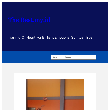
Lewati
ke
konten
The Best.my.id
Training Of Heart For Brilliant Emotional Spiritual True
Search