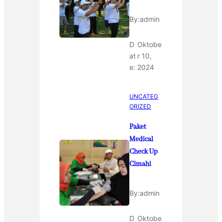
By:
admin
D
Oktobe
at
r 10,
e:
2024
UNCATEG
ORIZED
Paket
Medical
Check Up
Cimahi
By:
admin
D
Oktobe