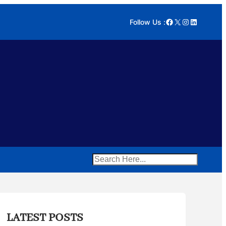
Facebook
X
Instagram
LinkedIn
Follow Us :
Search
LATEST POSTS