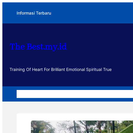
Lewati
Informasi Terbaru
ke
konten
The Best.my.id
Training Of Heart For Brilliant Emotional Spiritual True
Home
Dakwah
Kegiatan
Usaha
Motivasi dan Muhasa