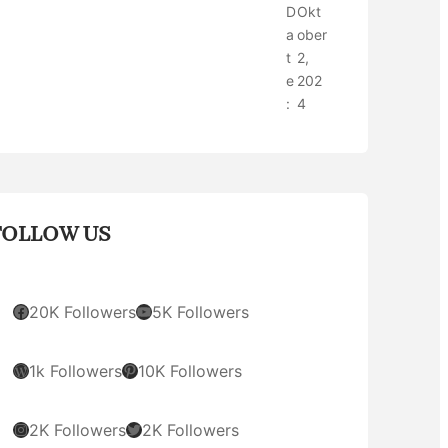
D
Okt
a
ober
t
2,
e
202
:
4
FOLLOW US
Facebook
YouTube
20K Followers
5K Followers
WordPress
Pinterest
1k Followers
10K Followers
Instagram
Twitter
2K Followers
2K Followers