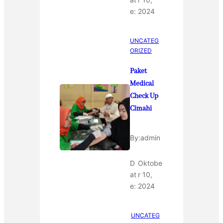
e:
2024
UNCATEG
ORIZED
Paket
Medical
Check Up
Cimahi
By:
admin
D
Oktobe
at
r 10,
e:
2024
UNCATEG