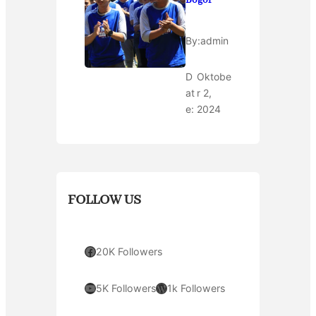
Bogor
By:
admin
D
Oktobe
at
r 2,
e:
2024
FOLLOW US
Facebook
20K Followers
YouTube
WordPress
5K Followers
1k Followers