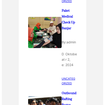
ORIZED
Paket
Medical
Check Up
Banjar
By:
admin
D
Oktobe
at
r 2,
e:
2024
UNCATEG
ORIZED
Outbound
Rafting