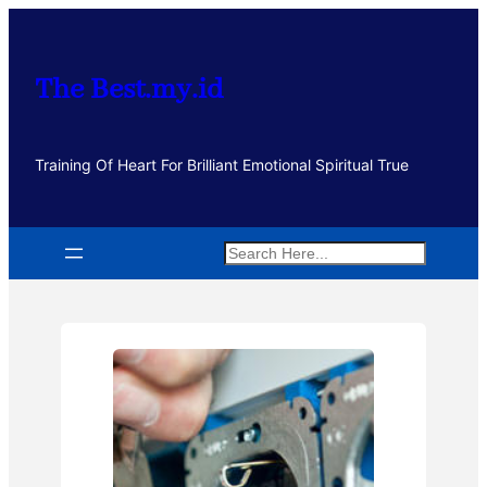
Lewati
ke
konten
The Best.my.id
Training Of Heart For Brilliant Emotional Spiritual True
Search