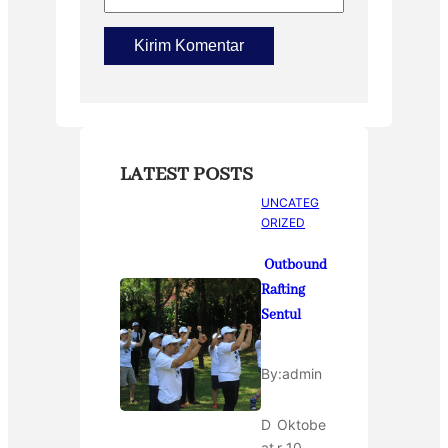
LATEST POSTS
UNCATEG
ORIZED
Outbound
Rafting
Sentul
By:
admin
D
Oktobe
at
r 10,