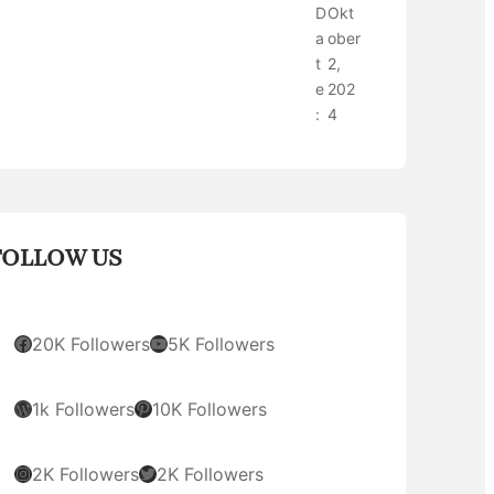
D
Okt
a
ober
t
2,
e
202
:
4
FOLLOW US
Facebook
YouTube
20K Followers
5K Followers
WordPress
Pinterest
1k Followers
10K Followers
Instagram
Twitter
2K Followers
2K Followers