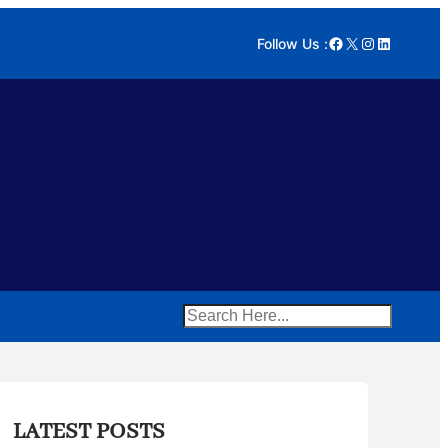
Facebook
X
Instagram
LinkedIn
Follow Us :
Search
LATEST POSTS