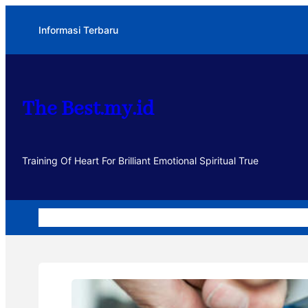
Lewati
Informasi Terbaru
ke
konten
The Best.my.id
Training Of Heart For Brilliant Emotional Spiritual True
Home
Dakwah
Kegiatan
Usaha
Motivasi dan Muhasa