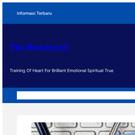
Lewati
Informasi Terbaru
ke
konten
The Best.my.id
Training Of Heart For Brilliant Emotional Spiritual True
Home
Dakwah
Kegiatan
Usaha
Motivasi dan Muhasa