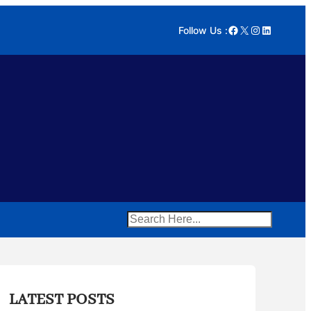
Facebook
X
Instagram
LinkedIn
Follow Us :
Search
LATEST POSTS