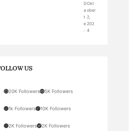
D
Okt
a
ober
t
2,
e
202
:
4
FOLLOW US
Facebook
YouTube
20K Followers
5K Followers
WordPress
Pinterest
1k Followers
10K Followers
Instagram
Twitter
2K Followers
2K Followers