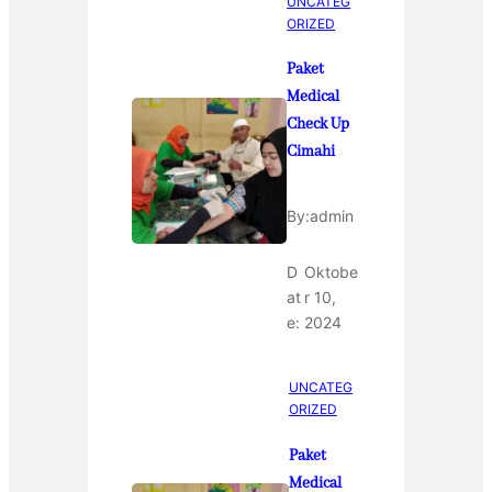
UNCATEG
ORIZED
Paket
Medical
Check Up
Cimahi
By:
admin
D
Oktobe
at
r 10,
e:
2024
UNCATEG
ORIZED
Paket
Medical