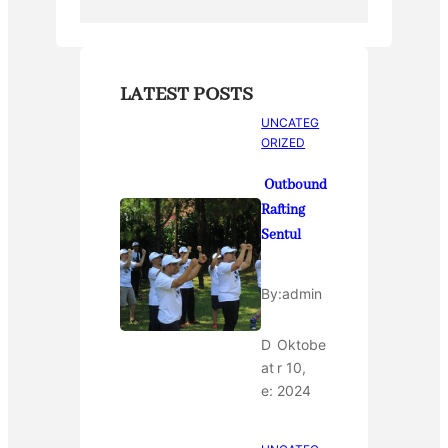
LATEST POSTS
UNCATEG
ORIZED
Outbound
Rafting
Sentul
By:
admin
D
Oktobe
at
r 10,
e:
2024