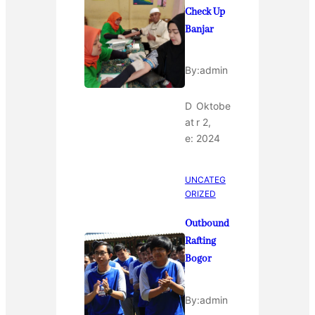
Check Up
Banjar
By:
admin
D
Oktobe
at
r 2,
e:
2024
UNCATEG
ORIZED
Outbound
Rafting
Bogor
By:
admin