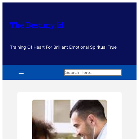
Lewati
ke
konten
The Best.my.id
Training Of Heart For Brilliant Emotional Spiritual True
Search