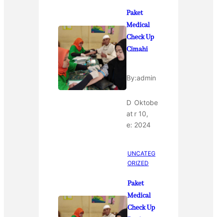
Paket
Medical
Check Up
Cimahi
By:
admin
D
Oktobe
at
r 10,
e:
2024
UNCATEG
ORIZED
Paket
Medical
Check Up