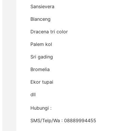
Sansievera
Blanceng
Dracena tri color
Palem kol
Sri gading
Bromelia
Ekor tupai
dll
Hubungi :
SMS/Telp/Wa : 08889994455