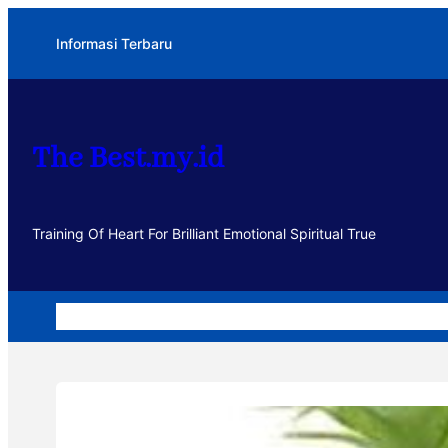
Lewati
Informasi Terbaru
ke
konten
The Best.my.id
Training Of Heart For Brilliant Emotional Spiritual True
Home
Dakwah
Kegiatan
Usaha
Motivasi dan Muhasa