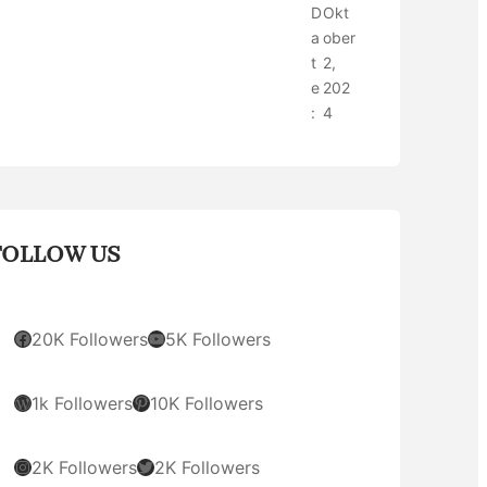
D
Okt
a
ober
t
2,
e
202
:
4
FOLLOW US
Facebook
YouTube
20K Followers
5K Followers
WordPress
Pinterest
1k Followers
10K Followers
Instagram
Twitter
2K Followers
2K Followers