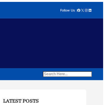
Facebook
X
Instagram
LinkedIn
Follow Us :
Search
LATEST POSTS