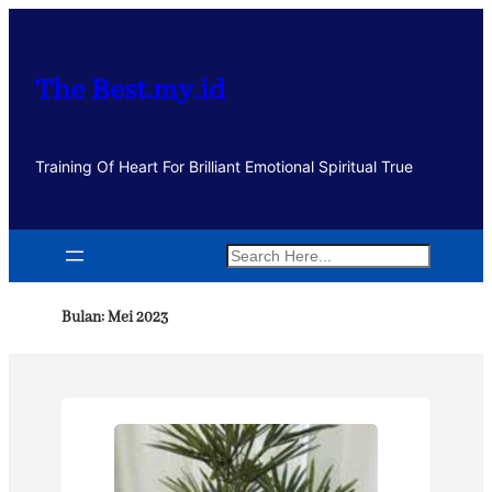
Lewati
ke
konten
The Best.my.id
Training Of Heart For Brilliant Emotional Spiritual True
Search
Bulan:
Mei 2023