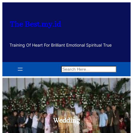
Lewati
ke
konten
The Best.my.id
Training Of Heart For Brilliant Emotional Spiritual True
Search
Wedding