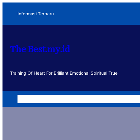
Lewati
Informasi Terbaru
ke
konten
The Best.my.id
Training Of Heart For Brilliant Emotional Spiritual True
Home
Dakwah
Kegiatan
Usaha
Motivasi dan Muhasa